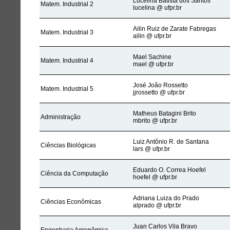
Lucelina Batista dos Santos
Matem. Industrial 2
lucelina @ ufpr.br
Ailin Ruiz de Zarate Fabregas
Matem. Industrial 3
ailin @ ufpr.br
Mael Sachine
Matem. Industrial 4
mael @ ufpr.br
José João Rossetto
Matem. Industrial 5
jjrossetto @ ufpr.br
Matheus Batagini Brito
Administração
mbrito @ ufpr.br
Luiz Antônio R. de Santana
Ciências Biológicas
lars @ ufpr.br
Eduardo O. Correa Hoefel
Ciência da Computação
hoefel @ ufpr.br
Adriana Luiza do Prado
Ciências Econômicas
alprado @ ufpr.br
Juan Carlos Vila Bravo