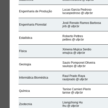
Lucas Garcia Pedroso
Engenharia de Produção
lucaspedroso @ ufpr.br
José Renato Ramos Barbosa
Engenharia Florestal
jrrb @ ufpr.br
Roberto Pettres
Estatística
pettres @ ufpr.br
Ximena Mujica Serdio
Física
xmujica @ ufpr.br
Saulo Pomponet Oliveira
Geologia
saulopo @ ufpr.br
Raul Prado Raya
Informática Biomédica
raulprado @ ufpr.br
Tanise Carnieri Pierin
Química
tanise @ ufpr.br
Liangzhong Hu
Zootecnia
lhu @ ufpr.br