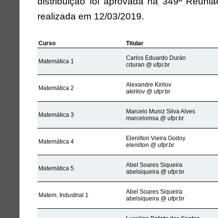
distribuição foi aprovada na 349ª Reuniã
realizada em 12/03/2019.
Curso
Titular
Carlos Eduardo Durán
Matemática 1
cduran @ ufpr.br
Alexandre Kirilov
Matemática 2
akirilov @ ufpr.br
Marcelo Muniz Silva Alves
Matemática 3
marcelomsa @ ufpr.br
Elenilton Vieira Godoy
Matemática 4
elenilton @ ufpr.br
Abel Soares Siqueira
Matemática 5
abelsiqueira @ ufpr.br
Abel Soares Siqueira
Matem. Industrial 1
abelsiqueira @ ufpr.br