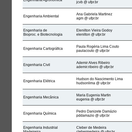
Engenharia Agronômica
jcvb @ ufpr.br
Ana Gabriela Martinez
Engenharia Ambiental
agm @ ufpr.br
Engenharia de
Elenilton Vieira Godoy
Bioproc. e Biotecnologia
elenilton @ ufpr.br
Paula Rogéria Lima Couto
Engenharia Cartográfica
paulacouto @ ufpr.br
Ademir Alves Ribeiro
Engenharia Civil
ademir.ribeiro @ ufpr.br
Hudson do Nascimento Lima
Engenharia Elétrica
hudsonlima @ ufpr.br
Maria Eugenia Martin
Engenharia Mecânica
eugenia @ ufpr.br
Pedro Danizete Damázio
Engenharia Química
pddamazio @ ufpr.br
Engenharia Industrial
Cleber de Medeira
Madeireira
clebermedeira @ ufpr.br